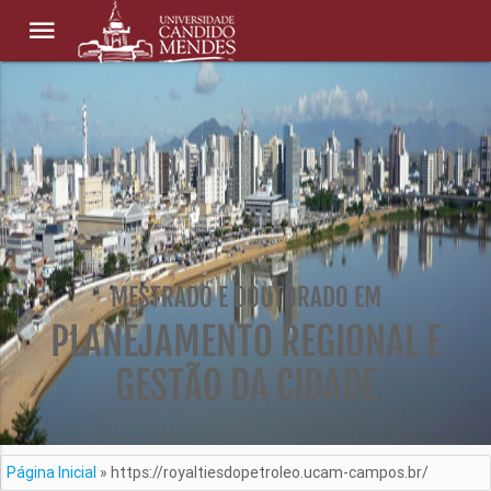
MESTRADO E DOUTORADO EM
PLANEJAMENTO REGIONAL E
GESTÃO DA CIDADE
Página Inicial
»
https://royaltiesdopetroleo.ucam-campos.br/