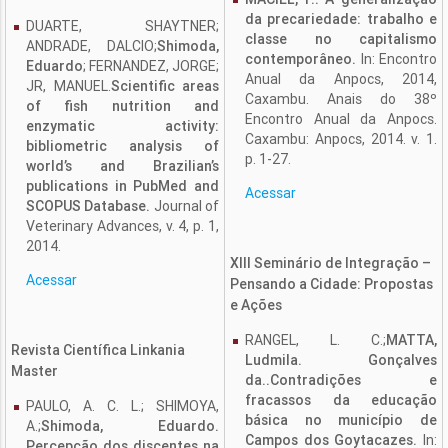
da precariedade: trabalho e
DUARTE, SHAYTNER;
classe no capitalismo
ANDRADE, DALCIO;
Shimoda,
contemporâneo.
In: Encontro
Eduardo
; FERNANDEZ, JORGE;
Anual da Anpocs, 2014,
JR, MANUEL.
Scientific areas
Caxambu. Anais do 38º
of fish nutrition and
Encontro Anual da Anpocs.
enzymatic activity:
Caxambu: Anpocs, 2014. v. 1.
bibliometric analysis of
p. 1-27.
world’s and Brazilian’s
publications in PubMed and
Acessar
SCOPUS Database.
Journal of
Veterinary Advances, v. 4, p. 1,
2014.
XIII Seminário de Integração –
Acessar
Pensando a Cidade: Propostas
e Ações
RANGEL, L. C.;
MATTA,
Revista Científica Linkania
Ludmila. Gonçalves
Master
da..Contradições e
fracassos da educação
PAULO, A. C. L.; SHIMOYA,
básica no município de
A.;
Shimoda, Eduardo.
Campos dos Goytacazes.
In:
Percepção dos discentes na