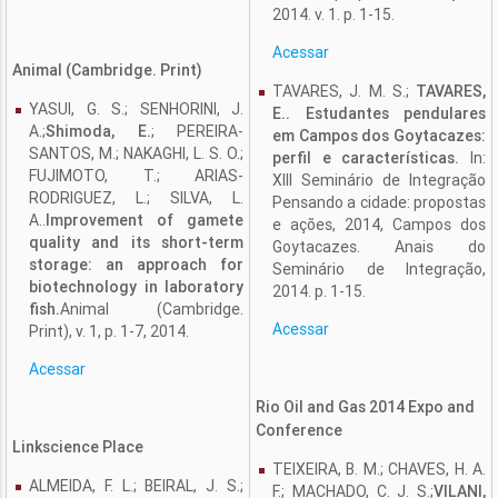
2014. v. 1. p. 1-15.
Acessar
Animal (Cambridge. Print)
TAVARES, J. M. S.;
TAVARES,
YASUI, G. S.; SENHORINI, J.
E.. Estudantes pendulares
A.;
Shimoda, E.
; PEREIRA-
em Campos dos Goytacazes:
SANTOS, M.; NAKAGHI, L. S. O.;
perfil e características.
In:
FUJIMOTO, T.; ARIAS-
XIII Seminário de Integração
RODRIGUEZ, L.; SILVA, L.
Pensando a cidade: propostas
A..
Improvement of gamete
e ações, 2014, Campos dos
quality and its short-term
Goytacazes. Anais do
storage: an approach for
Seminário de Integração,
biotechnology in laboratory
2014. p. 1-15.
fish.
Animal (Cambridge.
Acessar
Print), v. 1, p. 1-7, 2014.
Acessar
Rio Oil and Gas 2014 Expo and
Conference
Linkscience Place
TEIXEIRA, B. M.; CHAVES, H. A.
ALMEIDA, F. L.; BEIRAL, J. S.;
F.; MACHADO, C. J. S.;
VILANI,