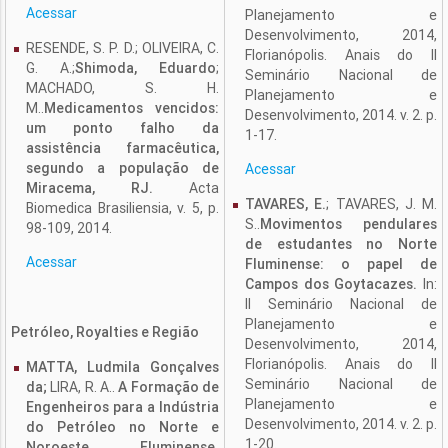
Acessar
Planejamento e
Desenvolvimento, 2014,
RESENDE, S. P. D.; OLIVEIRA, C.
Florianópolis. Anais do II
G. A.;
Shimoda, Eduardo
;
Seminário Nacional de
MACHADO, S. H.
Planejamento e
M..
Medicamentos vencidos:
Desenvolvimento, 2014. v. 2. p.
um ponto falho da
1-17.
assistência farmacêutica,
segundo a população de
Acessar
Miracema, RJ.
Acta
TAVARES, E.
; TAVARES, J. M.
Biomedica Brasiliensia, v. 5, p.
S..
Movimentos pendulares
98-109, 2014.
de estudantes no Norte
Acessar
Fluminense: o papel de
Campos dos Goytacazes.
In:
II Seminário Nacional de
Planejamento e
Petróleo, Royalties e Região
Desenvolvimento, 2014,
Florianópolis. Anais do II
MATTA, Ludmila Gonçalves
Seminário Nacional de
da;
LIRA, R. A..
A Formação de
Planejamento e
Engenheiros para a Indústria
Desenvolvimento, 2014. v. 2. p.
do Petróleo no Norte e
1-20.
Noroeste Fluminense.