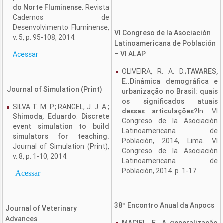
do Norte Fluminense.
Revista
Cadernos de
Desenvolvimento Fluminense,
VI Congreso de la Asociación
v. 5, p. 95-108, 2014.
Latinoamericana de Población
– VI ALAP
Acessar
OLIVEIRA, R. A. D.;
TAVARES,
E..Dinâmica demográfica e
Journal of Simulation (Print)
urbanização no Brasil: quais
os significados atuais
SILVA T. M. P.; RANGEL, J. J. A.;
dessas articulações?
In: VI
Shimoda, Eduardo
.
Discrete
Congreso de la Asociación
event simulation to build
Latinoamericana de
simulators for teaching.
Población, 2014, Lima. VI
Journal of Simulation (Print),
Congreso de la Asociación
v. 8, p. 1-10, 2014.
Latinoamericana de
Población, 2014. p. 1-17.
Acessar
38º Encontro Anual da Anpocs
Journal of Veterinary
Advances
MACIEL, F.. A generalização