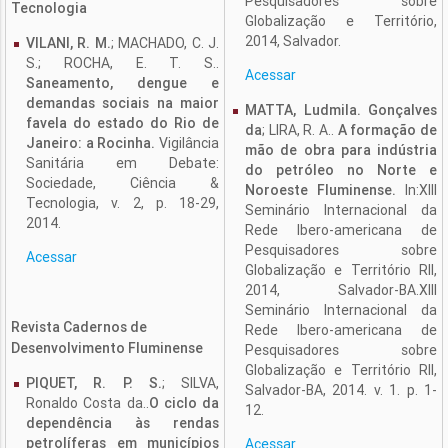
Pesquisadores sobre
Tecnologia
Globalização e Território,
2014, Salvador.
VILANI, R. M.
; MACHADO, C. J.
S.; ROCHA, E. T. S..
Acessar
Saneamento, dengue e
demandas sociais na maior
MATTA, Ludmila. Gonçalves
favela do estado do Rio de
da
; LIRA, R. A..
A formação de
Janeiro: a Rocinha.
Vigilância
mão de obra para indústria
Sanitária em Debate:
do petróleo no Norte e
Sociedade, Ciência &
Noroeste Fluminense.
In:XIII
Tecnologia, v. 2, p. 18-29,
Seminário Internacional da
2014.
Rede Ibero-americana de
Pesquisadores sobre
Acessar
Globalização e Território RII,
2014, Salvador-BA.XIII
Seminário Internacional da
Revista Cadernos de
Rede Ibero-americana de
Desenvolvimento Fluminense
Pesquisadores sobre
Globalização e Território RII,
PIQUET, R. P. S.
; SILVA,
Salvador-BA, 2014. v. 1. p. 1-
Ronaldo Costa da..
O ciclo da
12.
dependência às rendas
petrolíferas em municípios
Acessar