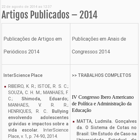
22 de agosto de 2014 as 12:37
Artigos Publicados – 2014
Publicações de Artigos em
Publicações em Anais de
Periódicos 2014
Congressos 2014
InterScience Place
>> TRABALHOS COMPLETOS
RIBEIRO, K. R.; ISTOE, R. S. C.;
SOUZA, C. H. M.; MANHAES, F.
IV Congresso Ibero Americano
C.;
Shimoda, Eduardo;
de Política e Administração da
MANHAES, V. R. R.;
Educação
HENRIQUES, R. C..
Bullying
envolvendo adolescentes
MATTA, Ludmila. Gonçalves
grávidas e impactos sobre a
da. O Sistema de Cotas no
vida escolar.
InterScience
Brasil: Um Estudo de Caso na
Place, v. 1, p. 74-90, 2014.