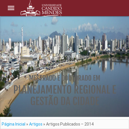
MESTRADO E DOUTORADO EM
PLANEJAMENTO REGIONAL E
GESTÃO DA CIDADE
Página Inicial
»
Artigos
»
Artigos Publicados – 2014