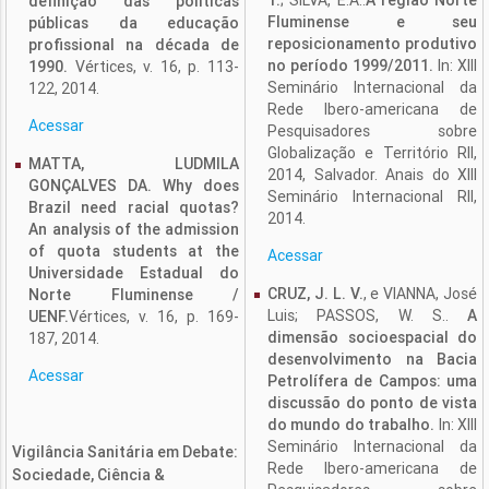
T.
; SILVA, E.A..
A região Norte
definição das políticas
Fluminense e seu
públicas da educação
reposicionamento produtivo
profissional na década de
no período 1999/2011.
In: XIII
1990.
Vértices, v. 16, p. 113-
Seminário Internacional da
122, 2014.
Rede Ibero-americana de
Acessar
Pesquisadores sobre
Globalização e Território RII,
MATTA, LUDMILA
2014, Salvador. Anais do XIII
GONÇALVES DA. Why does
Seminário Internacional RII,
Brazil need racial quotas?
2014.
An analysis of the admission
of quota students at the
Acessar
Universidade Estadual do
CRUZ, J. L. V.
, e VIANNA, José
Norte Fluminense /
Luis; PASSOS, W. S..
A
UENF.
Vértices, v. 16, p. 169-
dimensão socioespacial do
187, 2014.
desenvolvimento na Bacia
Acessar
Petrolífera de Campos: uma
discussão do ponto de vista
do mundo do trabalho.
In: XIII
Seminário Internacional da
Vigilância Sanitária em Debate:
Rede Ibero-americana de
Sociedade, Ciência &