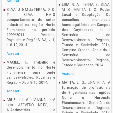
Acessar
LIRA, R. A.
; TERRA, E.; SILVA,
SILVA, J. E.M.da;
TERRA, D. C.
M. B.; MATTA, L. G..
Poder
T.
; SILVA, E.A..
O
Local e Cooptação: Os
comportamento do setor
conselhos municipais
industrial na região Norte
homologatórios em Campos
Fluminense no período
dos Goytacazes.
In: II
1999/2011.
Petróleo,
Seminário de
Royalties e RegiãoSILVA, v. 1,
Desenvolvimento Regional,
p. 8-12, 2014.
Estado e Sociedade, 2014,
Campina Grande. Anais do II
Acessar
Seminário de
Desenvolvimento Regional,
MACIEL, F.. Trabalho e
Estado e Sociedade, 2014.
desenvolvimento no Norte
Fluminense: para onde
Acessar
vamos?
Petróleo, Royalties e
Região, v. XI, p. 8-10, 2014.
MATTA, L. G.
; LIRA, R. A..
A
formação de profissionais
Acessar
de Engenharia nas regiões
Norte e Noroeste
CRUZ, J. L. V.
, e VIANNA, José
Fluminense.
In: II Seminário de
Luis; AZEVEDO NETO, J.
Desenvolvimento Regional,
A..
Assimetrias e
Estado e Sociedade, 2014,