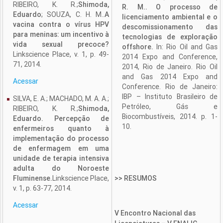
RIBEIRO, K. R.;
Shimoda,
R. M.. O processo de
Eduardo
; SOUZA, C. H. M..
A
licenciamento ambiental e o
vacina contra o vírus HPV
descomissionamento das
para meninas: um incentivo à
tecnologias de exploração
vida sexual precoce?
offshore.
In: Rio Oil and Gas
Linkscience Place, v. 1, p. 49-
2014 Expo and Conference,
71, 2014.
2014, Rio de Janeiro. Rio Oil
and Gas 2014 Expo and
Acessar
Conference. Rio de Janeiro:
IBP – Instituto Brasileiro de
SILVA, E. A.; MACHADO, M. A. A.;
Petróleo, Gás e
RIBEIRO, K. R.;
Shimoda,
Biocombustíveis, 2014. p. 1-
Eduardo. Percepção de
10.
enfermeiros quanto à
implementação do processo
de enfermagem em uma
unidade de terapia intensiva
adulta do Noroeste
Fluminense.
Linkscience Place,
>> RESUMOS
v. 1, p. 63-77, 2014.
Acessar
V Encontro Nacional das