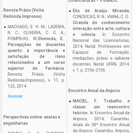
Licenciaturas – V ENALIC
Revista Práxis (Volta
Elis de Araújo Miranda
;
Redonda.Impresso)
CONCEICAO, R. N.; VIANA, C. O..
Ciranda do conhecimento
MACHADO, S. H. M.; LADEIRA,
interação entre arte, cultura
R. C.; OLIVEIRA, C. G. A.;
e ciência.
In: Encontro
POMPILHO, W.;
Shimoda, E..
Nacional das Licenciaturas,
Percepções de discentes
2014, Natal. Professores em
quanto à importância e
Espaços de Formação:
satisfação de itens
mediações, práxis e saberes
relacionados a um curso
docentes. Natal: UFRN, 2014.
superior de Farmácia.
v. 1. p. 2156-2156.
Revista Práxis (Volta
Redonda.Impresso), v. 11, p.
125, 2014.
Encontro Anual da Anpocs
Acessar
MACIEL, F.. Trabalho e
classe: um reencontro
teórico.
In: Encontro Anual da
Perspectivas online: exatas e
Anpocs, 2014, Caxambu.
engenharias
Anais do 38º Encontro Anual
da Anpocs. Caxambu: Anpocs,