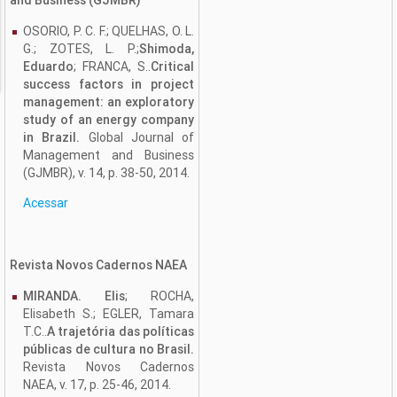
and Business (GJMBR)
OSORIO, P. C. F.; QUELHAS, O. L.
G.; ZOTES, L. P.;
Shimoda,
Eduardo
; FRANCA, S..
Critical
success factors in project
management: an exploratory
study of an energy company
in Brazil.
Global Journal of
Management and Business
(GJMBR), v. 14, p. 38-50, 2014.
Acessar
Revista Novos Cadernos NAEA
MIRANDA. Elis
; ROCHA,
Elisabeth S.; EGLER, Tamara
T.C..
A trajetória das políticas
públicas de cultura no Brasil.
Revista Novos Cadernos
NAEA, v. 17, p. 25-46, 2014.