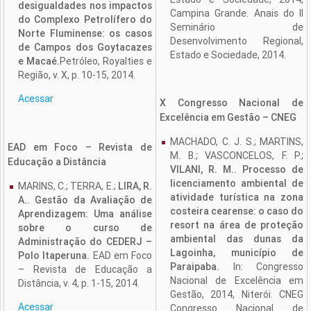
desigualdades nos impactos
Campina Grande. Anais do II
do Complexo Petrolífero do
Seminário de
Norte Fluminense: os casos
Desenvolvimento Regional,
de Campos dos Goytacazes
Estado e Sociedade, 2014.
e Macaé.
Petróleo, Royalties e
Região, v. X, p. 10-15, 2014.
Acessar
X Congresso Nacional de
Excelência em Gestão – CNEG
MACHADO, C. J. S.; MARTINS,
EAD em Foco – Revista de
M. B.; VASCONCELOS, F. P.;
Educação a Distância
VILANI, R. M.. Processo de
licenciamento ambiental de
MARINS, C.; TERRA, E.;
LIRA, R.
atividade turística na zona
A.. Gestão da Avaliação de
costeira cearense: o caso do
Aprendizagem: Uma análise
resort na área de proteção
sobre o curso de
ambiental das dunas da
Administração do CEDERJ –
Lagoinha, município de
Polo Itaperuna.
EAD em Foco
Paraipaba.
In: Congresso
– Revista de Educação a
Nacional de Excelência em
Distância, v. 4, p. 1-15, 2014.
Gestão, 2014, Niterói. CNEG
Acessar
Congresso Nacional de