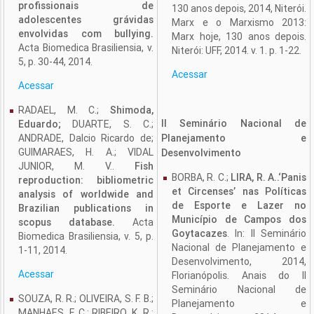
profissionais de
130 anos depois, 2014, Niterói.
adolescentes grávidas
Marx e o Marxismo 2013:
envolvidas com bullying.
Marx hoje, 130 anos depois.
Acta Biomedica Brasiliensia, v.
Niterói: UFF, 2014. v. 1. p. 1-22.
5, p. 30-44, 2014.
Acessar
Acessar
RADAEL, M. C.;
Shimoda,
II Seminário Nacional de
Eduardo;
DUARTE, S. C.;
ANDRADE, Dalcio Ricardo de;
Planejamento e
GUIMARAES, H. A.; VIDAL
Desenvolvimento
JUNIOR, M. V..
Fish
BORBA, R. C.;
LIRA, R. A..
‘Panis
reproduction: bibliometric
et Circenses’ nas Políticas
analysis of worldwide and
de Esporte e Lazer no
Brazilian publications in
Município de Campos dos
scopus database.
Acta
Goytacazes
. In: II Seminário
Biomedica Brasiliensia, v. 5, p.
Nacional de Planejamento e
1-11, 2014.
Desenvolvimento, 2014,
Acessar
Florianópolis. Anais do II
Seminário Nacional de
SOUZA, R. R.; OLIVEIRA, S. F. B.;
Planejamento e
MANHAES, F. C.; RIBEIRO, K. R.;