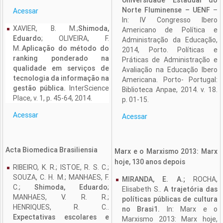
Universidade Estadual do
Norte Fluminense – UENF
–
Acessar
In: IV Congresso Ibero
XAVIER, B. M.;
Shimoda,
Americano de Política e
Eduardo
; OLIVEIRA, F.
Administração da Educação,
M..
Aplicação do método do
2014, Porto. Políticas e
ranking ponderado na
Práticas de Administração e
qualidade em serviços de
Avaliação na Educação Ibero
tecnologia da informação na
Americana. Porto- Portugal:
gestão pública.
InterScience
Biblioteca Anpae, 2014. v. 18.
Place, v. 1, p. 45-64, 2014.
p. 01-15.
Acessar
Acessar
Acta Biomedica Brasiliensia
Marx e o Marxismo 2013: Marx
hoje, 130 anos depois
RIBEIRO, K. R.; ISTOE, R. S. C.;
SOUZA, C. H. M.; MANHAES, F.
MIRANDA, E. A.;
ROCHA,
C.;
Shimoda, Eduardo
;
Elisabeth S..
A trajetória das
MANHAES, V. R. R.;
políticas públicas de cultura
HENRIQUES, R. C..
no Brasi1.
In: Marx e o
Expectativas escolares e
Marxismo 2013: Marx hoje,