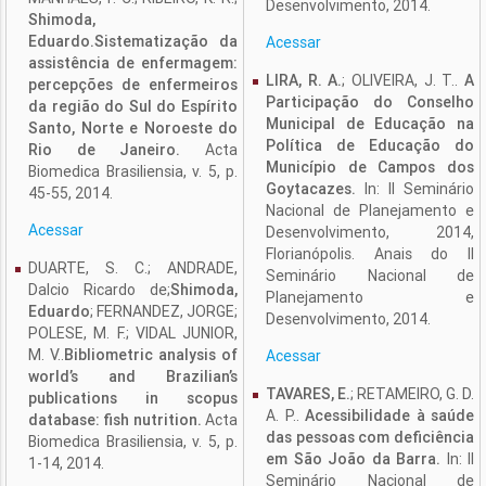
Desenvolvimento, 2014.
Shimoda,
Eduardo.
Sistematização da
Acessar
assistência de enfermagem:
LIRA, R. A.
; OLIVEIRA, J. T..
A
percepções de enfermeiros
Participação do Conselho
da região do Sul do Espírito
Municipal de Educação na
Santo, Norte e Noroeste do
Política de Educação do
Rio de Janeiro.
Acta
Município de Campos dos
Biomedica Brasiliensia, v. 5, p.
Goytacazes.
In: II Seminário
45-55, 2014.
Nacional de Planejamento e
Acessar
Desenvolvimento, 2014,
Florianópolis. Anais do II
DUARTE, S. C.; ANDRADE,
Seminário Nacional de
Dalcio Ricardo de;
Shimoda,
Planejamento e
Eduardo
; FERNANDEZ, JORGE;
Desenvolvimento, 2014.
POLESE, M. F.; VIDAL JUNIOR,
M. V..
Bibliometric analysis of
Acessar
world’s and Brazilian’s
TAVARES, E.
; RETAMEIRO, G. D.
publications in scopus
A. P..
Acessibilidade à saúde
database: fish nutrition.
Acta
das pessoas com deficiência
Biomedica Brasiliensia, v. 5, p.
em São João da Barra.
In: II
1-14, 2014.
Seminário Nacional de