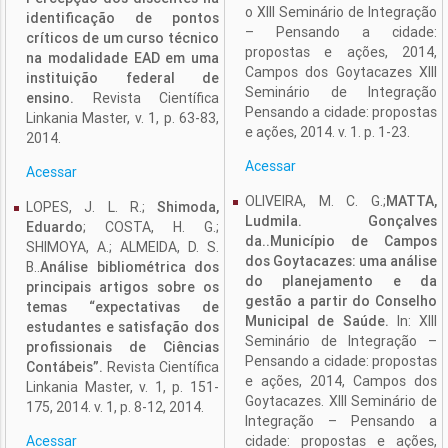
o XIII Seminário de Integração
identificação de pontos
– Pensando a cidade:
críticos de um curso técnico
propostas e ações, 2014,
na modalidade EAD em uma
Campos dos Goytacazes XIII
instituição federal de
Seminário de Integração
ensino.
Revista Científica
Pensando a cidade: propostas
Linkania Master, v. 1, p. 63-83,
e ações, 2014. v. 1. p. 1-23.
2014.
Acessar
Acessar
OLIVEIRA, M. C. G.;
MATTA,
LOPES, J. L. R.;
Shimoda,
Ludmila. Gonçalves
Eduardo
; COSTA, H. G.;
da..Município de Campos
SHIMOYA, A.; ALMEIDA, D. S.
dos Goytacazes: uma análise
B..
Análise bibliométrica dos
do planejamento e da
principais artigos sobre os
gestão a partir do Conselho
temas “expectativas de
Municipal de Saúde.
In: XIII
estudantes e satisfação dos
Seminário de Integração –
profissionais de Ciências
Pensando a cidade: propostas
Contábeis”.
Revista Científica
e ações, 2014, Campos dos
Linkania Master, v. 1, p. 151-
Goytacazes. XIII Seminário de
175, 2014. v. 1, p. 8-12, 2014.
Integração – Pensando a
Acessar
cidade: propostas e ações,