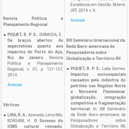
Excelência em Gestão. Niterói:
UFF, 2014. v. X.
Revista Política e
Acessar
Planejamento Regional
PIQUET, R. P. S.
; SHIMODA, E..
De braços abertos: As
XIII Seminário Internacional da
expectativas quanto aos
Rede Ibero-americana de
impactos do Porto do Açu,
Pesquisadores sobre
Rio de Janeiro.
Revista
Globalização e Território RII
Política e Planejamento
PIQUET, R. P. S.
; Laila Gomes.
Regional, v. 01, p. 121-137,
Impactos socioespaciais
2014.
causados pela indústria do
Acessar
petróleo nas Regiões Norte
e Noroeste Fluminense:
globalização, integração
competitiva e fragmentação
Vértices
territorial.
In: XIII Seminário
da Rede Ibero-americana de
LIRA, R. A
.; Azevedo, Lima Nilo;
Pesquisadores sobre
BORSANI, H..
O Sucesso do
Globalização e Território RII,
ICMS cultural revisado: