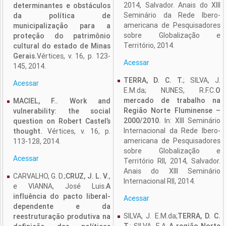
2014, Salvador. Anais do XIII
determinantes e obstáculos
Seminário da Rede Ibero-
da política de
americana de Pesquisadores
municipalização para a
sobre Globalização e
proteção do patrimônio
Território, 2014.
cultural do estado de Minas
Gerais.
Vértices, v. 16, p. 123-
Acessar
145, 2014.
TERRA, D. C. T.
; SILVA, J.
Acessar
E.M.da; NUNES, R.F.C.
O
mercado de trabalho na
MACIEL, F.. Work and
Região Norte Fluminense –
vulnerability: the social
2000/2010.
In: XIII Seminário
question on Robert Castel’s
Internacional da Rede Ibero-
thought.
Vértices, v. 16, p.
americana de Pesquisadores
113-128, 2014.
sobre Globalização e
Acessar
Território RII, 2014, Salvador.
Anais do XIII Seminário
CARVALHO, G. D.;
CRUZ, J. L. V.
,
Internacional RII, 2014.
e VIANNA, José Luis.
A
influência do pacto liberal-
Acessar
dependente e da
SILVA, J. E.M.da;
TERRA, D. C.
reestruturação produtiva na