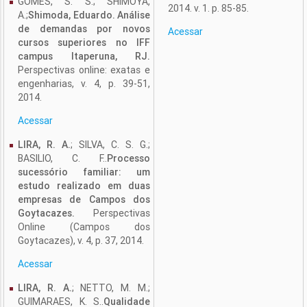
GOMES, S. S.; SHIMOYA,
2014. v. 1. p. 85-85.
A.;
Shimoda, Eduardo. Análise
de demandas por novos
Acessar
cursos superiores no IFF
campus Itaperuna, RJ.
Perspectivas online: exatas e
engenharias, v. 4, p. 39-51,
2014.
Acessar
LIRA, R. A.
; SILVA, C. S. G.;
BASILIO, C. F..
Processo
sucessório familiar: um
estudo realizado em duas
empresas de Campos dos
Goytacazes.
Perspectivas
Online (Campos dos
Goytacazes), v. 4, p. 37, 2014.
Acessar
LIRA, R. A.
; NETTO, M. M.;
GUIMARAES, K. S..
Qualidade