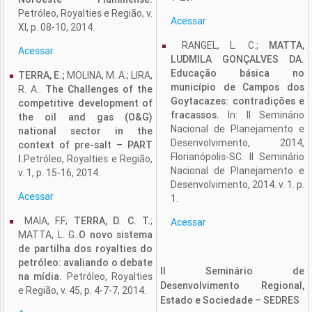
Petróleo, Royalties e Região, v.
Acessar
XI, p. 08-10, 2014.
RANGEL, L. C.;
MATTA,
Acessar
LUDMILA GONÇALVES DA.
Educação básica no
TERRA, E.;
MOLINA, M. A.; LIRA,
município de Campos dos
R. A..
The Challenges of the
Goytacazes: contradições e
competitive development of
fracassos.
In: II Seminário
the oil and gas (O&G)
Nacional de Planejamento e
national sector in the
Desenvolvimento, 2014,
context of pre-salt – PART
Florianópolis-SC. II Seminário
I.
Petróleo, Royalties e Região,
Nacional de Planejamento e
v. 1, p. 15-16, 2014.
Desenvolvimento, 2014. v. 1. p.
Acessar
1.
MAIA, F.F;
TERRA, D. C. T.
;
Acessar
MATTA, L. G..
O novo sistema
de partilha dos royalties do
petróleo: avaliando o debate
II Seminário de
na mídia.
Petróleo, Royalties
Desenvolvimento Regional,
e Região, v. 45, p. 4-7-7, 2014.
Estado e Sociedade – SEDRES