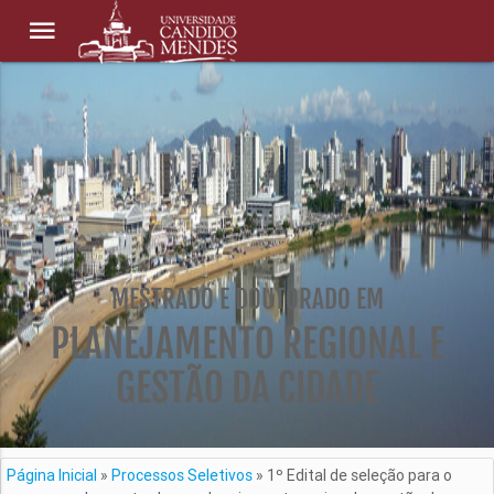
MESTRADO E DOUTORADO EM
PLANEJAMENTO REGIONAL E
GESTÃO DA CIDADE
Página Inicial
»
Processos Seletivos
»
1º Edital de seleção para o