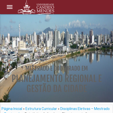
MESTRADO E DOUTORADO EM
PLANEJAMENTO REGIONAL E
GESTÃO DA CIDADE
Página Inicial
»
Estrutura Curricular
»
Disciplinas Eletivas – Mestrado